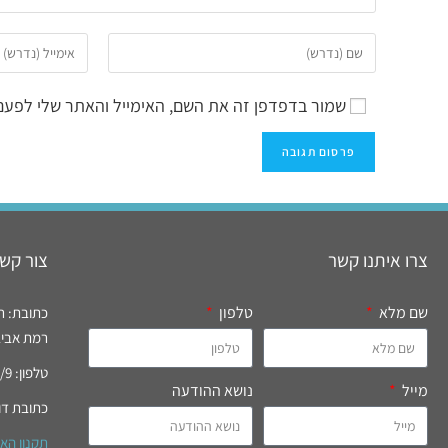
שמור בדפדפן זה את השם, האימייל והאתר שלי לפעם
צרו איתנו קשר
צור קשר
שם מלא
טלפון
כתובת: רח' רידי
רמת אביב, 
טלפון: 03-6994777/9 פקס: 03-6996821
מייל
נושא ההודעה
כתובת דו
תקנון הא