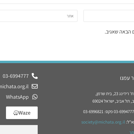
 הבאה שאגיב.
03-6994777
 עמנו
ichata.org.il
נג 23, בית שרמן,
WhatsApp
תל אביב, ישראל 69024
Waze
א"ל:
society@michata.org.il
תר