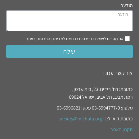
הודעה
אני מסכים לשמירת הפרטים בהתאם למדיניות הפרטיות באתר
שלח
צור קשר עמנו
כתובת: רח' רידינג 23, בית שרמן,
רמת אביב, תל אביב, ישראל 69024
טלפון: 03-6994777/9 פקס: 03-6996821
כתובת דוא"ל:
society@michata.org.il
תקנון האתר