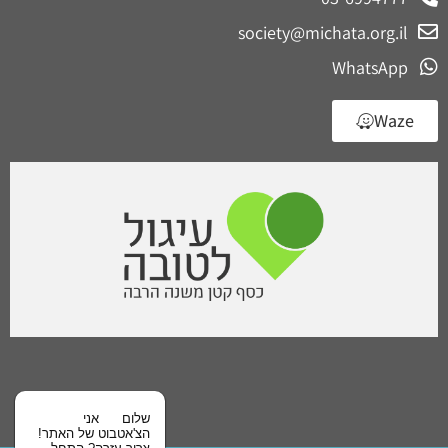
society@michata.org.il
WhatsApp
Waze
שלום
אני
הצ'אטבוט של האתר!