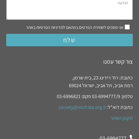
אני מסכים לשמירת הפרטים בהתאם למדיניות הפרטיות באתר
שלח
צור קשר עמנו
כתובת: רח' רידינג 23, בית שרמן,
רמת אביב, תל אביב, ישראל 69024
טלפון: 03-6994777/9 פקס: 03-6996821
כתובת דוא"ל:
society@michata.org.il
תקנון האתר
03-6994777