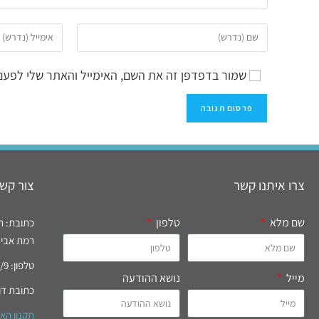
שמור בדפדפן זה את השם, האימייל והאתר שלי לפעם
צרו איתנו קשר
צור קשר
שם מלא
טלפון
כתובת: רח' רידי
רמת אביב, 
טלפון: 03-6994777/9 פקס: 03-6996821
מייל
נושא ההודעה
כתובת דו
תקנון הא