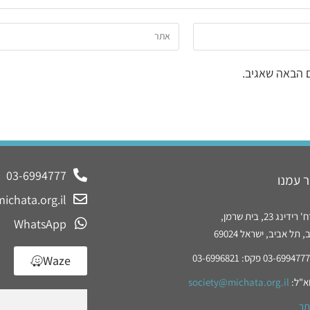
 הבאה שאגיב.
03-6994777
 עמנו
ichata.org.il
נג 23, בית שרמן,
WhatsApp
תל אביב, ישראל 69024
Waze
א"ל:
society@michata.org.il
תר