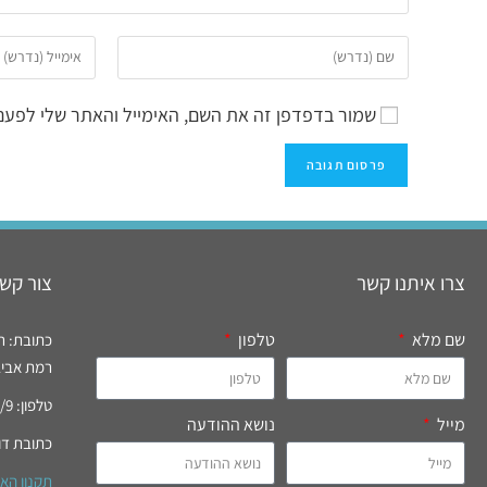
שמור בדפדפן זה את השם, האימייל והאתר שלי לפעם
צרו איתנו קשר
צור קשר
שם מלא
טלפון
כתובת: רח' רידי
רמת אביב, 
טלפון: 03-6994777/9 פקס: 03-6996821
מייל
נושא ההודעה
כתובת דו
תקנון הא