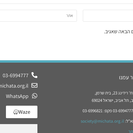
 הבאה שאגיב.
03-6994777
 עמנו
ichata.org.il
נג 23, בית שרמן,
WhatsApp
תל אביב, ישראל 69024
Waze
א"ל:
society@michata.org.il
תר