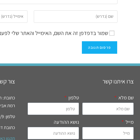
שמור בדפדפן זה את השם, האימייל והאתר שלי לפעם
צרו איתנו קשר
צור קשר
שם מלא
טלפון
כתובת: רח' רידי
רמת אביב, 
טלפון: 03-6994777/9 פקס: 03-6996821
מייל
נושא ההודעה
כתובת דו
תקנון הא