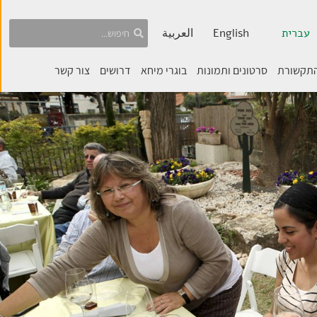
עברית
English
العربية
התקשורת
סרטונים ותמונות
בוגרי מיחא
דרושים
צור קשר