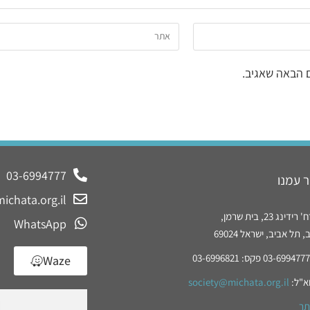
 הבאה שאגיב.
03-6994777
 עמנו
ichata.org.il
נג 23, בית שרמן,
WhatsApp
תל אביב, ישראל 69024
Waze
א"ל:
society@michata.org.il
תר