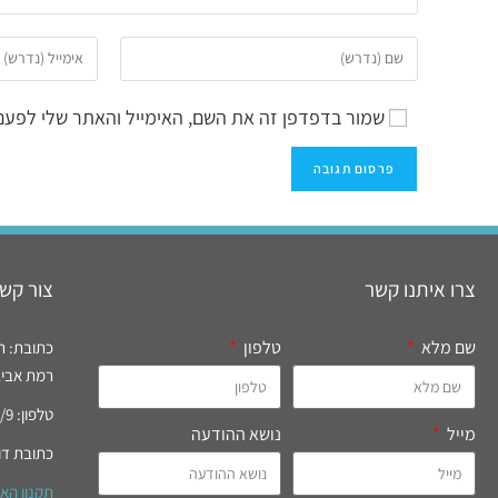
שמור בדפדפן זה את השם, האימייל והאתר שלי לפעם
צרו איתנו קשר
צור קשר
שם מלא
טלפון
כתובת: רח' רידי
רמת אביב, 
טלפון: 03-6994777/9 פקס: 03-6996821
מייל
נושא ההודעה
כתובת דו
תקנון הא