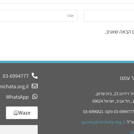
 הבאה שאגיב.
03-6994777
 עמנו
ichata.org.il
נג 23, בית שרמן,
WhatsApp
תל אביב, ישראל 69024
Waze
א"ל:
society@michata.org.il
תר