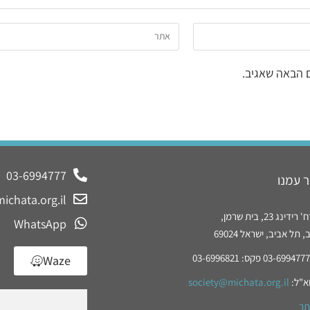
 הבאה שאגיב.
03-6994777
 עמנו
ichata.org.il
נג 23, בית שרמן,
WhatsApp
תל אביב, ישראל 69024
Waze
א"ל:
society@michata.org.il
תר