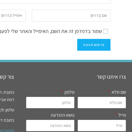
שמור בדפדפן זה את השם, האימייל והאתר שלי לפעם
צרו איתנו קשר
צור קשר
שם מלא
טלפון
כתובת: רח' רידי
רמת אביב, 
טלפון: 03-6994777/9 פקס: 03-6996821
מייל
נושא ההודעה
כתובת דו
תקנון הא