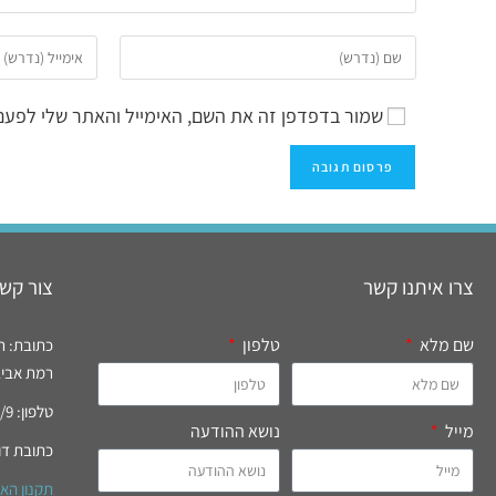
שמור בדפדפן זה את השם, האימייל והאתר שלי לפעם
צרו איתנו קשר
צור קשר
שם מלא
טלפון
כתובת: רח' רידי
רמת אביב, 
טלפון: 03-6994777/9 פקס: 03-6996821
מייל
נושא ההודעה
כתובת דו
תקנון הא