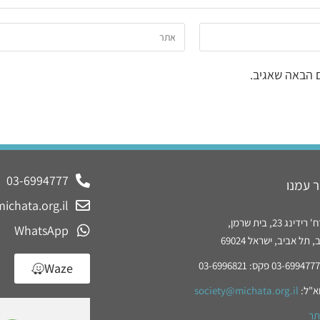
 הבאה שאגיב.
03-6994777
 עמנו
ichata.org.il
נג 23, בית שרמן,
WhatsApp
תל אביב, ישראל 69024
Waze
א"ל:
society@michata.org.il
תר