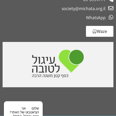
society@michata.org.il
WhatsApp
Waze
שלום
אני
הצ'אטבוט של האתר!