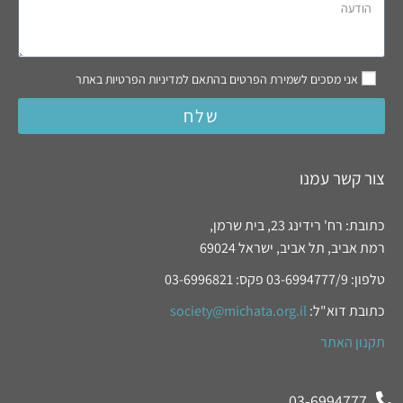
אני מסכים לשמירת הפרטים בהתאם למדיניות הפרטיות באתר
שלח
צור קשר עמנו
כתובת: רח' רידינג 23, בית שרמן,
רמת אביב, תל אביב, ישראל 69024
טלפון: 03-6994777/9 פקס: 03-6996821
כתובת דוא"ל:
society@michata.org.il
תקנון האתר
03-6994777