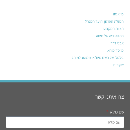
מי אנחנו
הנהלת הארגון והועד המנהל
הצוות המקצועי
ההיסטוריה של מיחא
אבני דרך
מייסד מיחא
גילגולו של השם מיח”א: ממושג למותג
שקיפות
צרו איתנו קשר
שם מלא