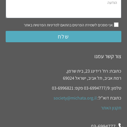
אני מסכים לשמירת הפרטים בהתאם למדיניות הפרטיות באתר
שלח
צור קשר עמנו
כתובת: רח' רידינג 23, בית שרמן,
רמת אביב, תל אביב, ישראל 69024
טלפון: 03-6994777/9 פקס: 03-6996821
כתובת דוא"ל:
society@michata.org.il
תקנון האתר
03-6994777