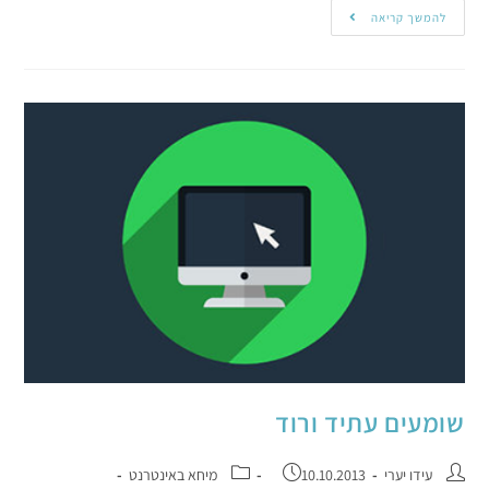
להמשך קריאה
שומעים עתיד ורוד
עידו יערי
10.10.2013
מיחא באינטרנט