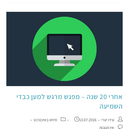
אחרי 20 שנה – מפגש מרגש למען כבדי
השמיעה
עידו יערי
13.07.2016
מיחא באינטרנט
אין תגובות