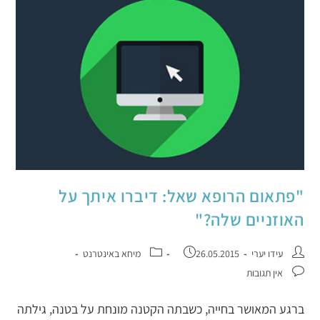
"פתאום הרופא שאל: דיברו איתך על
האוזניים שלה?"
עידו יערי
26.05.2015
מיחא באינטרנט
אין תגובות
ברגע המאושר בחייה, כשבתה הקטנה מונחת על בטנה, גילתה