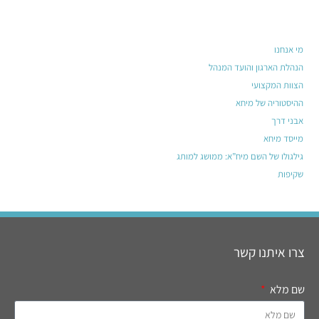
מי אנחנו
הנהלת הארגון והועד המנהל
הצוות המקצועי
ההיסטוריה של מיחא
אבני דרך
מייסד מיחא
גילגולו של השם מיח”א: ממושג למותג
שקיפות
צרו איתנו קשר
שם מלא