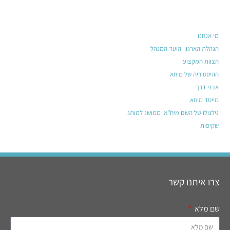
מי אנחנו
הנהלת הארגון והועד המנהל
הצוות המקצועי
ההיסטוריה של מיחא
אבני דרך
מייסד מיחא
גילגולו של השם מיח”א: ממושג למותג
שקיפות
צרו איתנו קשר
שם מלא