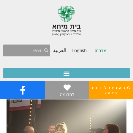
עברית
English
العربية
לקביעת תור לבדיקת
שמיעה
לתרומה