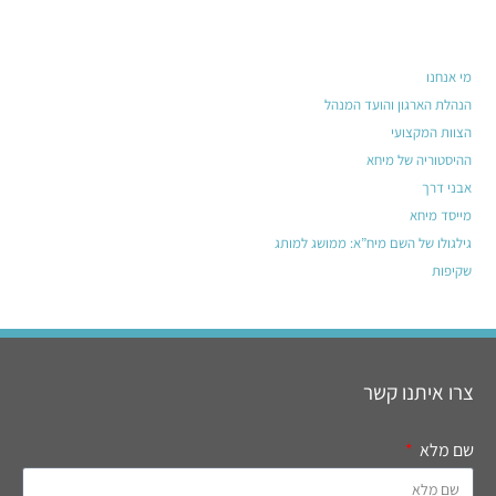
מי אנחנו
הנהלת הארגון והועד המנהל
הצוות המקצועי
ההיסטוריה של מיחא
אבני דרך
מייסד מיחא
גילגולו של השם מיח”א: ממושג למותג
שקיפות
צרו איתנו קשר
שם מלא