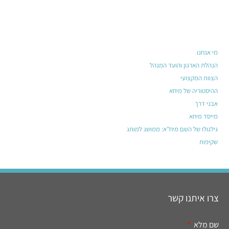
מי אנחנו
הנהלת הארגון והועד המנהל
הצוות המקצועי
ההיסטוריה של מיחא
אבני דרך
מייסד מיחא
גילגולו של השם מיח”א: ממושג למותג
שקיפות
צרו איתנו קשר
שם מלא