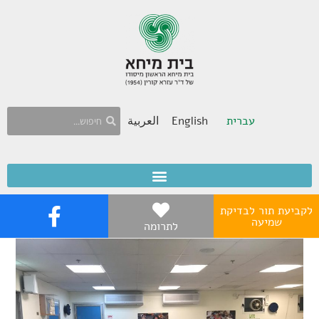
עברית
English
العربية
לקביעת תור לבדיקת
שמיעה
לתרומה