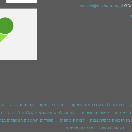
א"ל:
society@michata.org.il
תר
ה
זכויות ילדים עם לקויות שמיעה
מכשירי שמיעה – עזרים והגברה
הנ
חד-צידית
קישורים חשובים
המוסד לביטוח לאומי – גמלה לילד נכה
מש
 מן הזכאות לגמלת נכות
זכויות נוספות
משרדים וארגונים המטפלים בנוש
הצהרת נגישות
מדיניות פרטיות