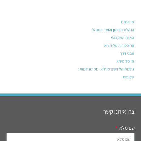
מי אנחנו
הנהלת הארגון והועד המנהל
הצוות המקצועי
ההיסטוריה של מיחא
אבני דרך
מייסד מיחא
גילגולו של השם מיח”א: ממושג למותג
שקיפות
צרו איתנו קשר
שם מלא