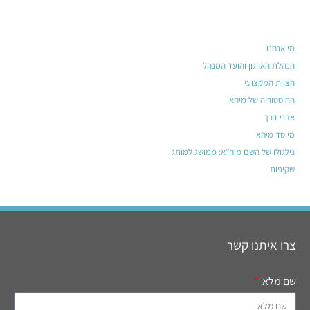
מי אנחנו
הנהלת הארגון והועד המנהל
הצוות המקצועי
ההיסטוריה של מיחא
אבני דרך
מייסד מיחא
גילגולו של השם מיח”א: ממושג למותג
שקיפות
צרו איתנו קשר
שם מלא