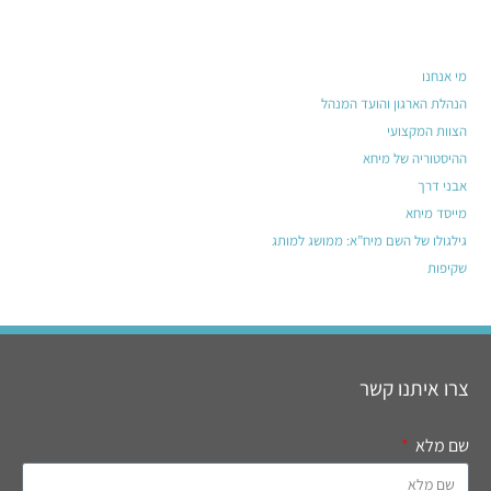
מי אנחנו
הנהלת הארגון והועד המנהל
הצוות המקצועי
ההיסטוריה של מיחא
אבני דרך
מייסד מיחא
גילגולו של השם מיח”א: ממושג למותג
שקיפות
צרו איתנו קשר
שם מלא