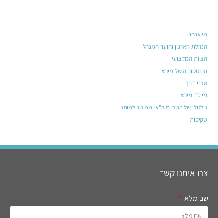
מי אנחנו
הנהלת הארגון והועד המנהל
הצוות המקצועי
ההיסטוריה של מיחא
אבני דרך
מייסד מיחא
גילגולו של השם מיח”א: ממושג למותג
שקיפות
צרו איתנו קשר
שם מלא