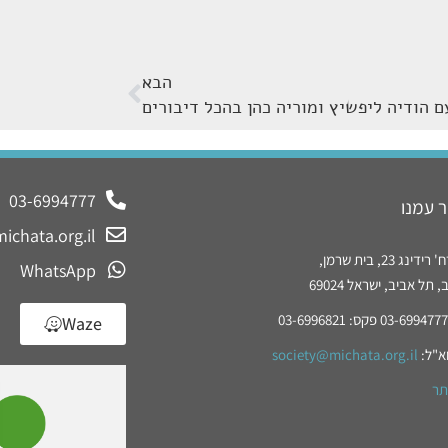
הבא
עם הודיה ליפשיץ ומוריה כהן בהכל דיבורים
03-6994777
 עמנו
ichata.org.il
נג 23, בית שרמן,
WhatsApp
תל אביב, ישראל 69024
Waze
א"ל:
society@michata.org.il
תר