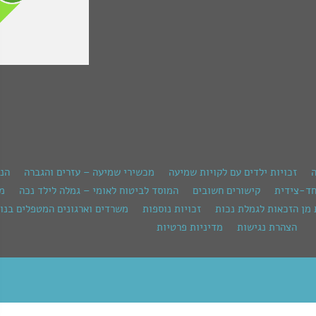
ה
זכויות ילדים עם לקויות שמיעה
מכשירי שמיעה – עזרים והגברה
הנ
חד-צידית
קישורים חשובים
המוסד לביטוח לאומי – גמלה לילד נכה
מש
 מן הזכאות לגמלת נכות
זכויות נוספות
משרדים וארגונים המטפלים בנוש
הצהרת נגישות
מדיניות פרטיות