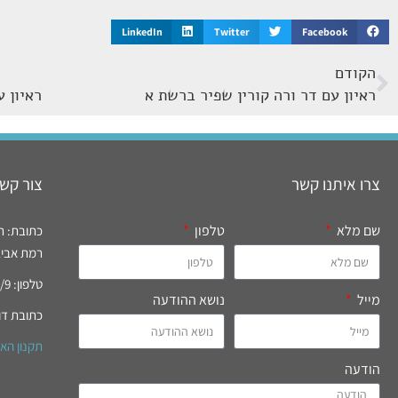
LinkedIn
Twitter
Facebook
הקודם
ראיון עם דר ורה קורין שפיר ברשת א
ראיון 
צרו איתנו קשר
צור קשר
שם מלא
טלפון
כתובת: רח' רידי
רמת אביב, 
טלפון: 03-6994777/9 פקס: 03-6996821
מייל
נושא ההודעה
כתובת דו
תקנון הא
הודעה