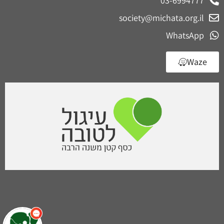
03-6994777
society@michata.org.il
WhatsApp
Waze
שלום
אני
הצ'אטבוט של האתר!
צריך עזרה? התחל
שיחה.