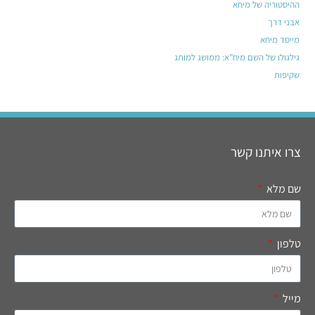
ההיסטוריה של מיחא
אבני דרך
מייסד מיחא
גילגולו של השם מיח”א: ממושג למותג
שקיפות
צרו איתנו קשר
שם מלא
טלפון
מייל