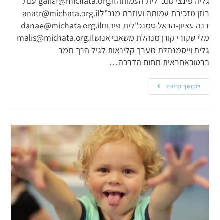
גליה פינצי מנכ"לית העמותהgaliaf@michata.org.il ענת
רוזן מזכירת עמותה ועוזרת מנכ"לanatr@michata.org.il
דנה עציון-הראל סמנכ"לית פיתוחdanae@michata.org.il
מלי שקורי קורן מנהלת משאבי אנושmalis@michata.org.il
גלית וייסמנהלת מערך קלינאות לגיל הרך תמר
ברטובאחראית תחום הדרכה…
להמשך קריאה