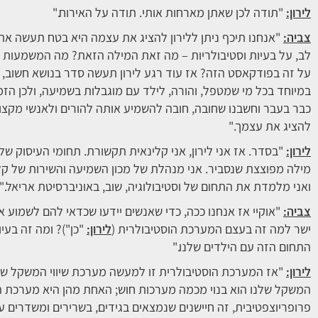
לירון:
"תודה לכן שאתן מארחות אותי. תודה על האירוח."
צביה:
"אנחנו תיכף ניתן ללירון להציג את עצמה היא בטח תעשה את ז
לב, על בעיות וסטיבולריות – מה זאת המילה הזאת? מה המשמעות 
על זה בפודקאסט הזה? אז עוד רגע לירון תעשה סדר בנושא חשוב, ש
במיוחד בכל מי שמטפל, והורה, לילד עם מוגבלות בשמיעה, ולכן הזמ
כבר בעבר וחשבנו שחובה, חובה להשמיע אותה להורים ולאנשי מקצוע.
להציג את עצמך."
לירון:
"בסדר. אז אני לירון, אני קלינאית תקשורת. תחומי העיסוק שלי
מילה מפוצצת שנסביר. אני מנהלת של מכון השמיעה והשירות של קל
ואני מלמדת את התחום של וסטיבולוגיה, שוב, באוניברסיטת אריאל."
צביה:
"אוקיי אז אנחנו ככה, כדי שאנשים יידעו שכדאי להם לשמוע 
ישר למה זה בעצם המערכת הוסטיבולרית (
לירון:
"כן")? ומה זה בעיו
התחום הזה עם הילדים שלנו."
לירון:
"אז המערכת הוסטיבולרית זו למעשה מערכת שיווי המשקל של ה
המשקל שלנו הוא בנוי מכמה מערכות חוש; האחת מהן היא מערכת 
פרופריוצפטיבית, זה חיישנים שנמצאים בגידים, בשרירים ומשדרים ע