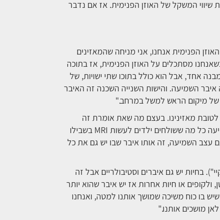
שיווי המשקל של האוזן הפנימית. אז אם נדבר
אוזן הפנימית אנחנו, אני מניחה שהמאזינים
 תיכונה ופנימית. וכשאנחנו מסתכלים על האוזן הפנימית, אז בתוכה
נה אחד, אבל הוא כולל בתוכו שתי ישויות, של
 איבר השמיעה. והישות השנייה השכנה זה האיבר
. של מיקום הראש למשל במרחב."
ם לטובת מאזינינו. בעצם מה שאת אומרת זה
שאותו מבנה, שבו נמצא עצב השמיעה, עם השבלול עם שערות השמיעה כל מה ששולחים ילדים לעשות MRI בשבילו
 עצב השמיעה, זה אותו איבר שבו יש גם את כל
י"). בחיות יש גם איברים וסטיבולריים אבל זה
 ולקופים או חיות אחרות אז יש איבר שהוא יותר
יש בו כוח משיכה שמושך אותנו למטה, ואנחנו
אן מושכים אותנו."