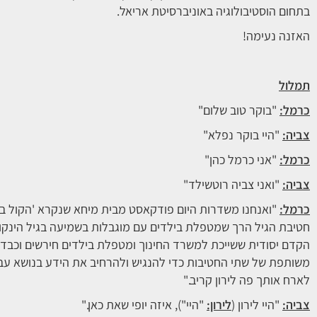
בתחום הוסטיבולוגיה באוניברסיטת אריאל.
האזנה נעימה!
תמלול
כרמל:
"בוקר טוב שלום"
צביה:
"היי בוקר נפלא"
כרמל:
"אני כרמל כהן"
צביה:
"ואני צביה רוטשילד"
כרמל:
"ואנחנו משדרות היום פודקאסט מבית מיחא שנקרא 'הקול במי
חטיבת הגיל הרך שמטפלת בילדים עם מוגבלות בשמיעה בגיל הינקו
הקדם יסודית ששייכת למשרד החינוך ומטפלת בילדים חירשים וכבדי 
משותפת של שתי החטיבות כדי להנגיש ולהרחיב את הידע בנושא עבור
לארח אותך פה לירון קריב."
צביה:
"היי לירון (
לירון:
"היי"), איזה יופי שאת כאן."