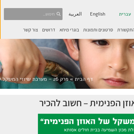
עברית
English
العربية
התקשורת
סרטונים ותמונות
בוגרי מיחא
דרושים
צור קשר
דף הבית
»
פרק 26 – מערכת שיווי המשקל של האוזן הפנימית – חשוב להכיר