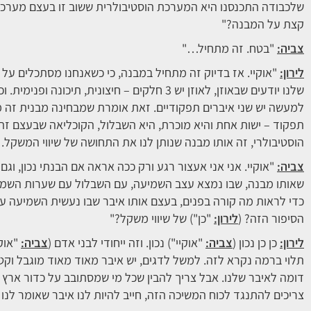
שלכבודה התכנסנו היא המערכת הוסטיבולרית ששוב זו בעצם מערכת 
קצת על המבנה?"
צביה:
"בטח. זה מתחיל…"
לירון:
"אוקיי. אז בדיוק זה מתחיל במבנה, כי כשאנחנו מסתכלים על ה
שלנו יודעים שבאוזן, לאוזן יש 3 חלקים – חיצונית,
למעשה יש שני איברים תפקודיים. זאת אומרת שמבחינה מבנית זה מב
תפקוד – ישות אחת והיא מוכרת, היא השבלול, הקוכליאה שבעצם זה
הוסטיבולרי, זה אותו מבנה שנותן לנו את התחושה של שיווי המשקל
צביה:
"אוקיי. אני אני אעצור רגע ורק ככה אראה אם הבנתי נכון, וג
כדי לראות מה קורה בפנים, בעצם אותו איבר שבו נעשית השמיעה עם
הסיפור הזה? (
לירון:
"כן") של שיווי משקל?"
לירון:
כן כן נכון (
צביה:
"אוקיי") נכון. וזה ייחודי לבני אדם (
צביה:
"אוקי
תלוי ברמה נקרא לזה. למשל לדגים, יש איבר מאוד מאוד מוגבל וקטן,
דומה לאיבר שלנו. אבל צריך להבין שכל מי שמסתובב על כדור ארץ ש
צריכים להתנגד לכוח המשיכה הזה, חייב להיות לנו איבר שאומר לנו ל