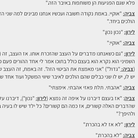
פלא שגם הפגיעות הן משותפות באיבר הזה."
צביה:
"אוקיי. באמת נקודה חשובה ועכשיו אנחנו מבינים למה שני ה
הולכים ביחד."
לירון:
"נכון נכון."
צביה:
"אוקיי."
לירון:
"גם כשאנחנו מדברים על העצב שהזכרת אותו. אז העצב, זה (
השמיני הוא נקרא הוא בעצם כולל בתוכו אמר לי אחד ההורים פעם כ
(
צביה:
"גדול") "אני מאמצת את הביטוי הזה". זה באמת, זה העצב ש
יש לו, יש לו שני כבלים שהם הולכים לאיבר שיווי המשקל ועוד אחד ש
צביה:
"אהבתי. תלת פאזי אהבתי. אימצתי"
צביה
: "אז בעצם דיברנו על איפה זה נמצא (
לירון:
"נכון"), דיברנו ע
שהדברים האלה קשורים, אז כמה הם קשורים? כל ילד שיש לו בעיה ב
ולהיפך?"
לירון:
"לא אז לא בהכרח."
צביה:
"לא בהכרח."