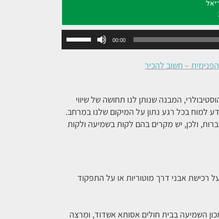
השתמש
00:00
במקש
למעלה/למטה
כדי
להגביר
או
סטיבולרי, המבנה שנותן לנו תחושה של שיווי
להנמיך
דע למוח בכל רגע נתון על המיקום שלנו במרחב.
עוצמת
רות, ולכן, יש מקרים בהם לקות בשמיעה ולקות
שמע.
על רכישת אבני דרך מוטוריות או על התפקוד
מכון השמיעה בבית חולים אסותא אשדוד, ומרצה