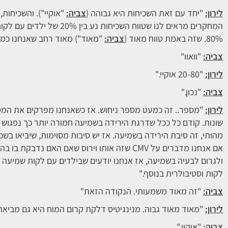
לירון:
"יחד עם זאת השכיחות היא גבוהה (
צביה:
"אוקיי"). והשכיחות,
המחקרים מראים לנו שטווח השכי
80%. שזה באמת טווח מאוד (
צביה:
"מאוד") מאוד רחב שאנחנו כמעט 
צביה:
"וואוו"
לירון:
"20-80 אוקיי."
צביה:
"נכון."
לירון:
"מספר.. זה כמעט מספר ניחוש. אז כשאנחנו מפרקים את המס
שונות. קודם כל ככל שדרגת הירידה בשמיעה חמורה יותר כך נפגוש יו
מהותי, זה סיבת הירידה בשמיעה. אז יש סיבות מסוימות, שיביאו בשכי
אם אנחנו מדברים על CMV שזה אותו וירוס שאם האם נ
לקות וסטיבולרית בנוסף."
צביה:
"זה מאוד משמעותי. הנקודה הזאת"
לירון:
"מאוד מאוד גבוה. מנינגיטיס דלקת קרום המוח היא גם מביאה
צביה:
"אוקיי."