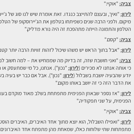
צביה:
"אוקיי."
לירון:
"ואיך, ובעצם להתייצב כנגדו. זאת אומרת שיש לנו סוג של ג'ייר
מיקום. ולפני הרבה שנים כשפיתחו בטלפון את הג'יירוסקופ של הטלפון 
הטלפון והתמונה הייתה מתהפכת זה היה נורא מדליק."
צביה:
"קסם."
לירון:
"אבל בתוך הראש יש משהו שיכול לזהות זוויות הרבה יותר קטנות ו
צביה:
"ואני חושבת שזה, זה בדיוק מה שממחיש את – למה חשוב לנו
כי אותה אנחנו לא מכירים (
לירון:
"נכון"). אנחנו, כל מי שמתעסק או ה
יודע שהבעיה יושבת בשבלול (
לירון:
"נכון"). אבל אם כבר יש בעיה ב
את הדבר הזה כי זה יושב באותו מקום."
לירון:
"אז נספר שבאוזן הפנימית מתפתחת בשלב מאוד מוקדם בעובר
הפנימית, על שני תפקודיה."
צביה:
"אוקיי."
לירון:
"ואפילו השבלול, הוא יוצא מתוך אחד האיברים, האיברים הוס
מתפתחות שתי שלוחות כאלו, שמאחת מהן מתפתח אחד האיברונים הוו